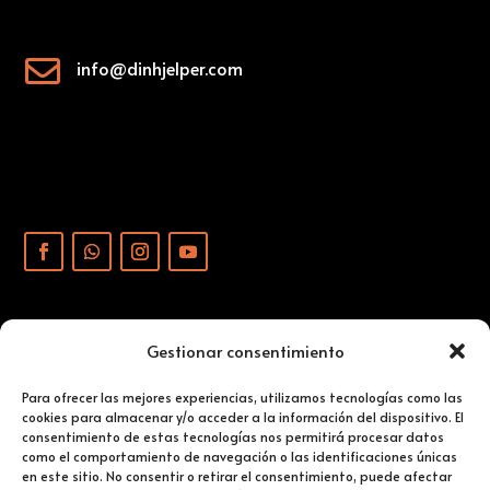

info@dinhjelper.com
Gestionar consentimiento
PRIVATLIVSPOLITIKK
Para ofrecer las mejores experiencias, utilizamos tecnologías como las
cookies para almacenar y/o acceder a la información del dispositivo. El
consentimiento de estas tecnologías nos permitirá procesar datos
JURIDISK AVISJON
como el comportamiento de navegación o las identificaciones únicas
en este sitio. No consentir o retirar el consentimiento, puede afectar