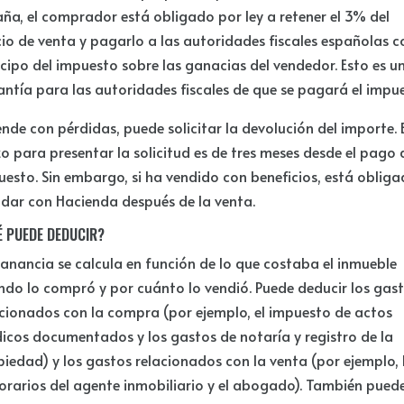
ña, el comprador está obligado por ley a retener el 3% del
cio de venta y pagarlo a las autoridades fiscales españolas 
cipo del impuesto sobre las ganacias del vendedor. Esto es u
ntía para las autoridades fiscales de que se pagará el impu
ende con pérdidas, puede solicitar la devolución del importe. E
o para presentar la solicitud es de tres meses desde el pago 
esto. Sin embargo, si ha vendido con beneficios, está oblig
idar con Hacienda después de la venta.
É PUEDE DEDUCIR?
anancia se calcula en función de lo que costaba el inmueble
ndo lo compró y por cuánto lo vendió. Puede deducir los gas
acionados con la compra (por ejemplo, el impuesto de actos
dicos documentados y los gastos de notaría y registro de la
iedad) y los gastos relacionados con la venta (por ejemplo, 
orarios del agente inmobiliario y el abogado). También pued