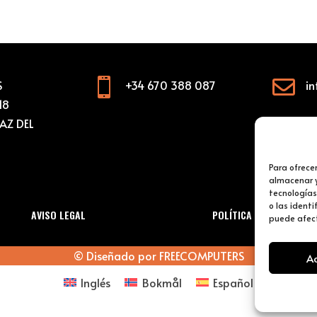


S
+34 670 388 087
in
18
AZ DEL
Para ofrece
almacenar y
tecnologías
o las identi
AVISO LEGAL
POLÍTICA DE COOKIES
puede afect
© Diseñado por
FREECOMPUTERS
A
Inglés
Bokmål
Español