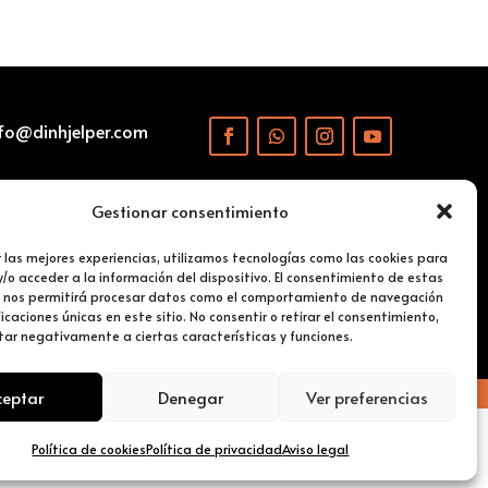
fo@dinhjelper.com
Gestionar consentimiento
r las mejores experiencias, utilizamos tecnologías como las cookies para
/o acceder a la información del dispositivo. El consentimiento de estas
 nos permitirá procesar datos como el comportamiento de navegación
ficaciones únicas en este sitio. No consentir o retirar el consentimiento,
MAPA DEL SITIO
ar negativamente a ciertas características y funciones.
ceptar
Denegar
Ver preferencias
Política de cookies
Política de privacidad
Aviso legal