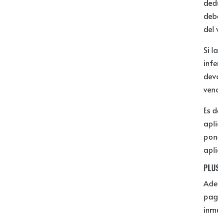
ded
debe
del 
Si l
infe
devo
ven
Es d
apl
pon
apl
PLU
Ade
pag
inm