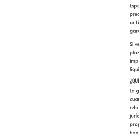
Espa
pre
anti
gara
Si v
plaz
impu
liqu
¿QU
La g
cua
rel
jurí
prop
hon