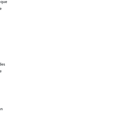
 que
e
des
e
un