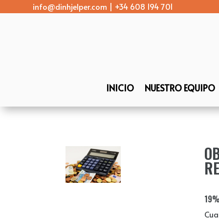
info@dinhjelper.com
|
+34 608 194 701
INICIO
NUESTRO EQUIPO
OB
RE
19%
Cua